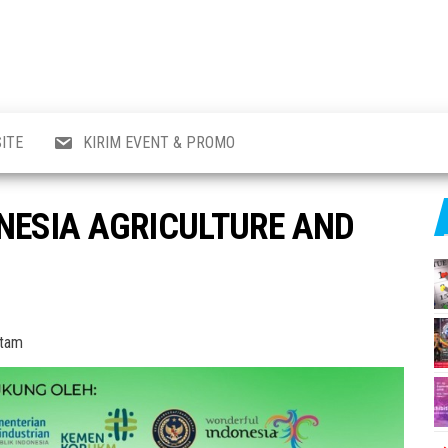
al
i
,
,
ran,
ITE
KIRIM EVENT & PROMO
a &
o
p,
ONESIA AGRICULTURE AND
aru
l.
atam