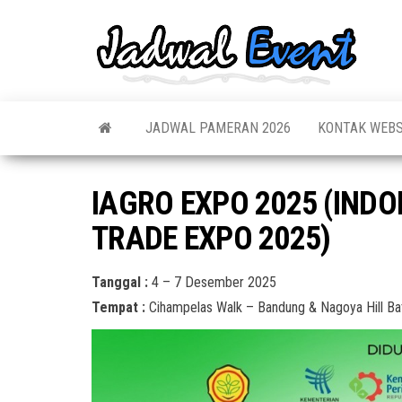
Skip
to
Jadw
Informas
the
Jadwal,
Event
Event,
content
Acara,
Info
Pameran
Pame
JADWAL PAMERAN 2026
KONTAK WEBS
Seminar,
Promo,
Acar
Bazaar,
Prom
Worksho
IAGRO EXPO 2025 (IND
Job Fair,
Terb
Lomba dl
TRADE EXPO 2025)
Tanggal :
4 – 7 Desember 2025
Tempat :
Cihampelas Walk – Bandung & Nagoya Hill B