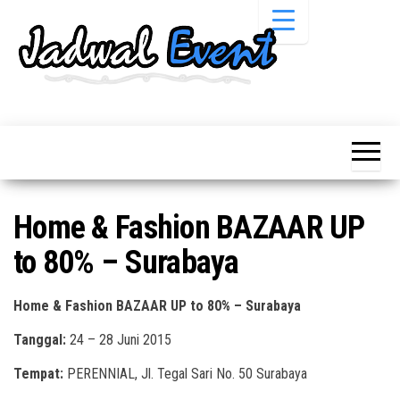
Skip
to
the
content
Informasi
Jadwal
Jadwal,
Event,
Event,
Acara,
Info
Pameran,
Pameran,
Seminar,
Promo,
Acara &
Home & Fashion BAZAAR UP
Bazaar,
Promo
Workshop,
to 80% – Surabaya
Job Fair,
Terbaru
Lomba dll.
Home & Fashion BAZAAR UP to 80% – Surabaya
Tanggal:
24 – 28 Juni 2015
Tempat:
PERENNIAL, Jl. Tegal Sari No. 50 Surabaya