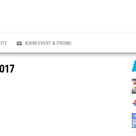
al
i
,
,
ran,
ITE
KIRIM EVENT & PROMO
a &
o
p,
017
aru
l.