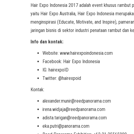
Hair Expo Indonesia 2017 adalah event khusus rambut per
yaitu Hair Expo Australia, Hair Expo Indonesia merup
menginspirasi (Educate, Motivate, and Inspire), pamera
jaringan bisnis di sektor industri penataan rambut dan k
Info dan kontak:
Website: www.hairexpoindonesia.com
Facebook: Hair Expo Indonesia
IG: hairexpoID
Twitter: @hairexpoid
Kontak:
alexander.munir@reedpanorama.com
irena.widjaja@reedpanorama.com
adista.tarigan@reedpanorama.com
eka.putri@panorama.com