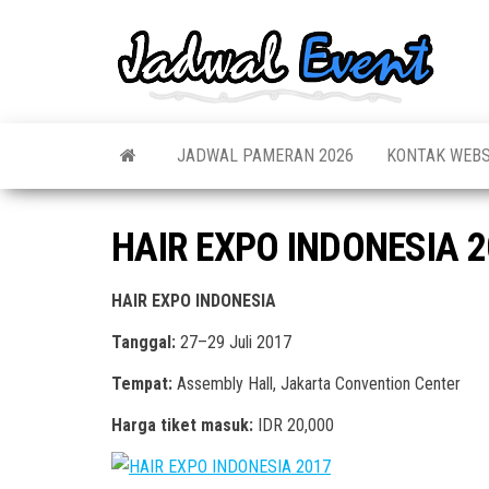
Skip
to
Jadw
Informas
the
Jadwal,
Event
Event,
content
Acara,
Info
Pameran
Pame
JADWAL PAMERAN 2026
KONTAK WEBS
Seminar,
Promo,
Acar
Bazaar,
Prom
Worksho
HAIR EXPO INDONESIA 2
Job Fair,
Terb
Lomba dl
HAIR EXPO INDONESIA
Tanggal:
27–29 Juli 2017
Tempat:
Assembly Hall, Jakarta Convention Center
Harga tiket masuk:
IDR 20,000