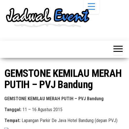
Skip
to
the
content
Informasi
Jadwal
Jadwal,
Event,
Event,
Acara,
Info
Pameran,
Pameran,
Seminar,
Promo,
Acara &
GEMSTONE KEMILAU MERAH
Bazaar,
Promo
Workshop,
PUTIH – PVJ Bandung
Job Fair,
Terbaru
Lomba dll.
GEMSTONE KEMILAU MERAH PUTIH – PVJ Bandung
Tanggal:
11 – 16 Agustus 2015
Tempat:
Lapangan Parkir De Java Hotel Bandung (depan PVJ)