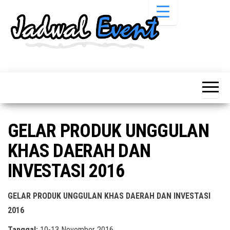
Skip
to
the
content
Informasi
Jadwal
Jadwal,
Event,
Event,
Acara,
Info
Pameran,
Pameran,
Seminar,
Promo,
Acara &
GELAR PRODUK UNGGULAN
Bazaar,
Promo
Workshop,
KHAS DAERAH DAN
Job Fair,
Terbaru
Lomba dll.
INVESTASI 2016
GELAR PRODUK UNGGULAN KHAS DAERAH DAN INVESTASI
2016
Tanggal:
10-13 November 2016