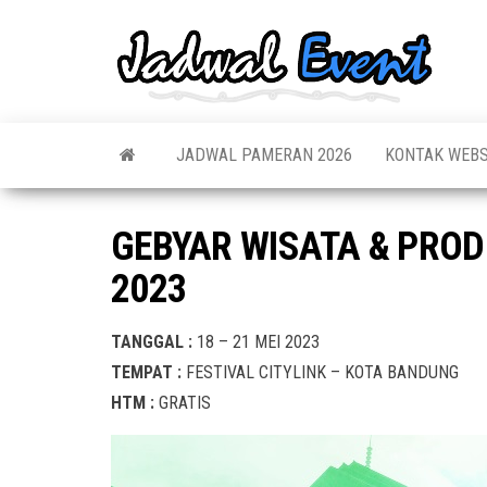
Skip
to
Jadw
Informas
the
Jadwal,
Event
Event,
content
Acara,
Info
Pameran
Pame
JADWAL PAMERAN 2026
KONTAK WEBS
Seminar,
Promo,
Acar
Bazaar,
Prom
Worksho
GEBYAR WISATA & PRO
Job Fair,
Terb
Lomba dl
2023
TANGGAL :
18 – 21 MEI 2023
TEMPAT :
FESTIVAL CITYLINK – KOTA BANDUNG
HTM :
GRATIS