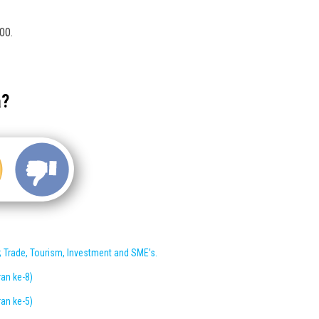
00.
a?
Trade, Tourism, Investment and SME’s.
n ke-8)
n ke-5)