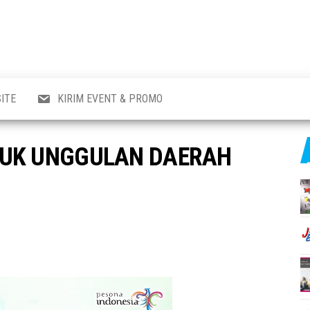
al
i
,
,
ran,
ITE
KIRIM EVENT & PROMO
a &
o
p,
DUK UNGGULAN DAERAH
aru
l.