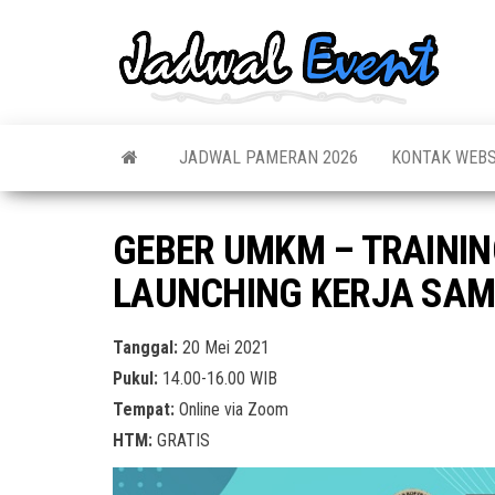
Skip
to
Jadw
Informas
the
Jadwal,
Event
Event,
content
Acara,
Info
Pameran
Pame
JADWAL PAMERAN 2026
KONTAK WEBS
Seminar,
Promo,
Acar
Bazaar,
Prom
Worksho
GEBER UMKM – TRAININ
Job Fair,
Terb
Lomba dl
LAUNCHING KERJA SAM
Tanggal:
20 Mei 2021
Pukul:
14.00-16.00 WIB
Tempat:
Online via Zoom
HTM:
GRATIS