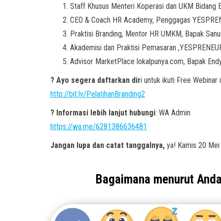
Staff Khusus Menteri Koperasi dan UKM Bidang Ek
CEO & Coach HR Academy, Penggagas YESPREN
Praktisi Branding, Mentor HR UMKM, Bapak Sanu
Akademisi dan Praktisi Pemasaran ,YESPRENEUR 
Advisor MarketPlace lokalpunya.com, Bapak End
? Ayo segera daftarkan dir
i untuk ikuti Free Webinar i
http://bit.ly/PelatihanBranding2
? Informasi lebih lanjut hubungi
: WA Admin
https://wa.me/6281386636481
Jangan lupa dan catat tanggalnya,
ya! Kamis 20 Mei 
Bagaimana menurut And