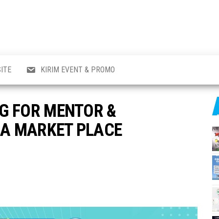
al
i
,
,
ran,
ITE
KIRIM EVENT & PROMO
a &
o
p,
G FOR MENTOR &
aru
l.
A MARKET PLACE