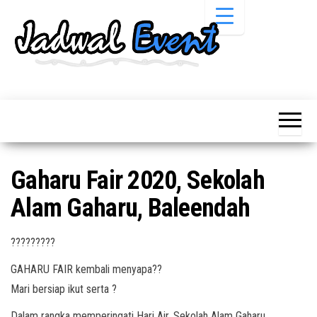
Skip
to
the
content
Informasi
Jadwal
Jadwal,
Event,
Event,
Acara,
Info
Pameran,
Pameran,
Seminar,
Promo,
Acara &
Gaharu Fair 2020, Sekolah
Bazaar,
Promo
Workshop,
Alam Gaharu, Baleendah
Job Fair,
Terbaru
Lomba dll.
?????????
GAHARU FAIR kembali menyapa??
Mari bersiap ikut serta ?
Dalam rangka memperingati Hari Air, Sekolah Alam Gaharu