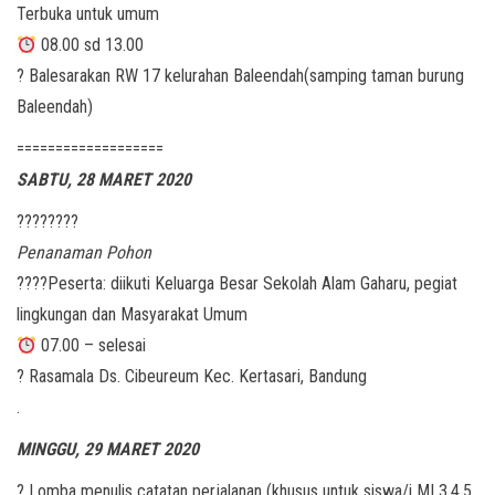
Terbuka untuk umum
08.00 sd 13.00
? Balesarakan RW 17 kelurahan Baleendah(samping taman burung
Baleendah)
===================
SABTU, 28 MARET 2020
????????
Penanaman Pohon
?‍?‍?‍?Peserta: diikuti Keluarga Besar Sekolah Alam Gaharu, pegiat
lingkungan dan Masyarakat Umum
07.00 – selesai
? Rasamala Ds. Cibeureum Kec. Kertasari, Bandung
.
MINGGU, 29 MARET 2020
? Lomba menulis catatan perjalanan (khusus untuk siswa/i MI 3,4,5