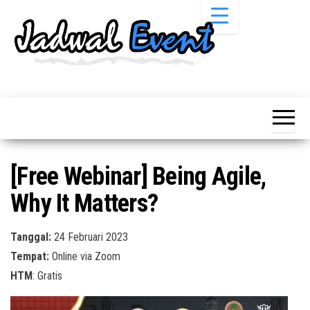
Skip
to
the
content
Informasi
Jadwal
Jadwal,
Event,
Event,
Acara,
Info
Pameran,
Pameran,
Seminar,
Promo,
Acara &
[Free Webinar] Being Agile,
Bazaar,
Promo
Workshop,
Why It Matters?
Job Fair,
Terbaru
Lomba dll.
Tanggal:
24 Februari 2023
Tempat:
Online via Zoom
HTM
: Gratis