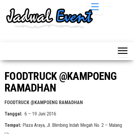
Skip
to
the
content
Informasi
Jadwal
Jadwal,
Event,
Event,
Acara,
Info
Pameran,
Pameran,
Seminar,
Promo,
Acara &
FOODTRUCK @KAMPOENG
Bazaar,
Promo
Workshop,
RAMADHAN
Job Fair,
Terbaru
Lomba dll.
FOODTRUCK @KAMPOENG RAMADHAN
Tanggal:
6 – 19 Juni 2016
Tempat:
Plaza Araya, Jl. Blimbing Indah Megah No. 2 – Malang