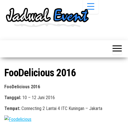
Skip
to
the
content
Informasi
Jadwal
Jadwal,
Event,
Event,
Acara,
Info
Pameran,
Pameran,
Seminar,
Promo,
Acara &
FooDelicious 2016
Bazaar,
Promo
Workshop,
Job Fair,
Terbaru
FooDelicious 2016
Lomba dll.
Tanggal:
10 – 12 Juni 2016
Tempat:
Connecting 2 Lantai 4 ITC Kuningan – Jakarta