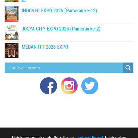
INDOVEC EXPO 2026 (Pameran ke-12)
JOGYA CITY EXPO 2026 (Pameran ke-2)
MEDAN ITT 2026 EXPO
Didukung penuh oleh WordPress,
Jadwal Event
telah online