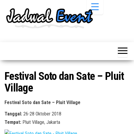
Skip
to
the
content
Informasi
Jadwal
Jadwal,
Event,
Event,
Acara,
Info
Pameran,
Pameran,
Seminar,
Promo,
Acara &
Festival Soto dan Sate – Pluit
Bazaar,
Promo
Workshop,
Village
Job Fair,
Terbaru
Lomba dll.
Festival Soto dan Sate – Pluit Village
Tanggal:
26-28 Oktober 2018
Tempat:
Pluit Village, Jakarta