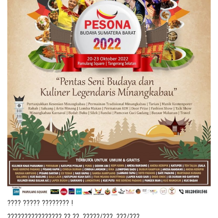
???? ????? ???????? !
???????????????? ?? ??, ?????/???, ???/???.