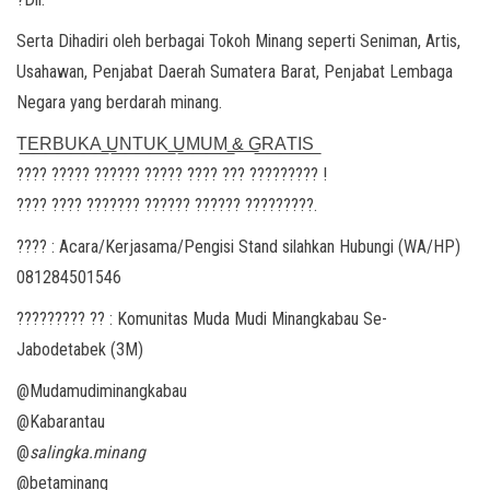
Serta Dihadiri oleh berbagai Tokoh Minang seperti Seniman, Artis,
Usahawan, Penjabat Daerah Sumatera Barat, Penjabat Lembaga
Negara yang berdarah minang.
T͟E͟R͟B͟U͟K͟A͟ ͟U͟N͟T͟U͟K͟ ͟U͟M͟U͟M͟ ͟&͟ ͟G͟R͟A͟T͟I͟S͟
???? ????? ?????? ????? ???? ??? ????????? !
???? ???? ??????? ?????? ?????? ?????????.
???? : Acara/Kerjasama/Pengisi Stand silahkan Hubungi (WA/HP)
081284501546
????????? ?? : Komunitas Muda Mudi Minangkabau Se-
Jabodetabek (3M)
@Mudamudiminangkabau
@Kabarantau
@
salingka.minang
@betaminang