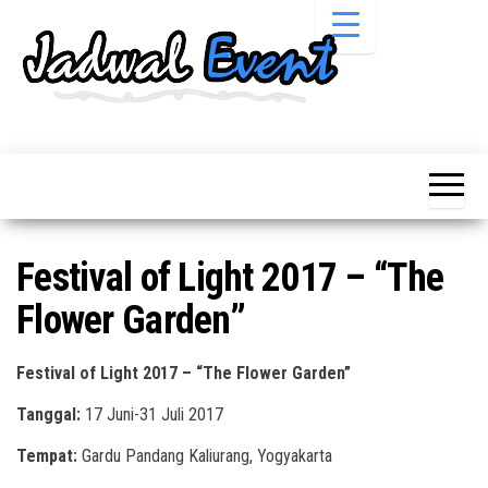
Skip
to
the
content
Informasi
Jadwal
Jadwal,
Event,
Event,
Acara,
Info
Pameran,
Pameran,
Seminar,
Promo,
Acara &
Festival of Light 2017 – “The
Bazaar,
Promo
Workshop,
Flower Garden”
Job Fair,
Terbaru
Lomba dll.
Festival of Light 2017 – “The Flower Garden”
Tanggal:
17 Juni-31 Juli 2017
Tempat:
Gardu Pandang Kaliurang, Yogyakarta