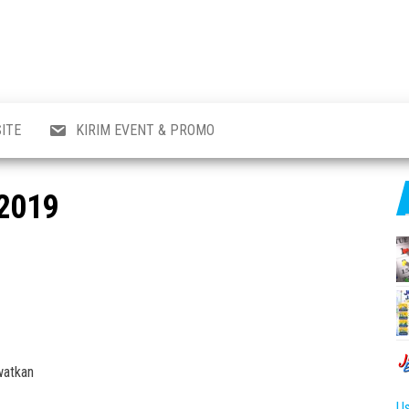
al
i
,
,
ran,
ITE
KIRIM EVENT & PROMO
a &
o
p,
 2019
aru
l.
watkan
Us