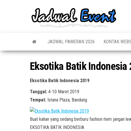
Skip
to
Jadw
Informas
the
Jadwal,
Event
Event,
content
Acara,
Info
Pameran
Pame
JADWAL PAMERAN 2026
KONTAK WEBS
Seminar,
Promo,
Acar
Bazaar,
Prom
Worksho
Eksotika Batik Indonesia
Job Fair,
Terb
Lomba dl
Eksotika Batik Indonesia 2019
Tanggal:
4-10 Maret 2019
Tempat:
Istana Plaza, Bandung
Buat kalian yang sedang berburu fashion item jangan le
EKSOTIKA BATIK INDONESIA