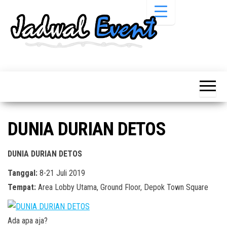
Skip
to
the
content
Informasi
Jadwal
Jadwal,
Event,
Event,
Acara,
Info
Pameran,
Pameran,
Seminar,
Promo,
Acara &
DUNIA DURIAN DETOS
Bazaar,
Promo
Workshop,
Job Fair,
Terbaru
DUNIA DURIAN DETOS
Lomba dll.
Tanggal:
8-21 Juli 2019
Tempat:
Area Lobby Utama, Ground Floor, Depok Town Square
Ada apa aja?