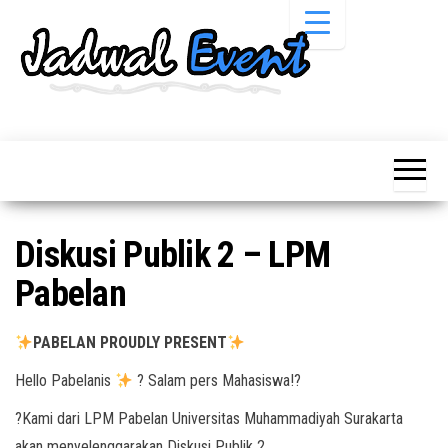
Skip
to
the
content
Informasi
Jadwal
Jadwal,
Event,
Event,
Acara,
Info
Pameran,
Pameran,
Seminar,
Promo,
Acara &
Diskusi Publik 2 – LPM
Bazaar,
Promo
Workshop,
Pabelan
Job Fair,
Terbaru
Lomba dll.
PABELAN PROUDLY PRESENT
Hello Pabelanis
? Salam pers Mahasiswa!?
?Kami dari LPM Pabelan Universitas Muhammadiyah Surakarta
akan menyelenggarakan Diskusi Publik 2