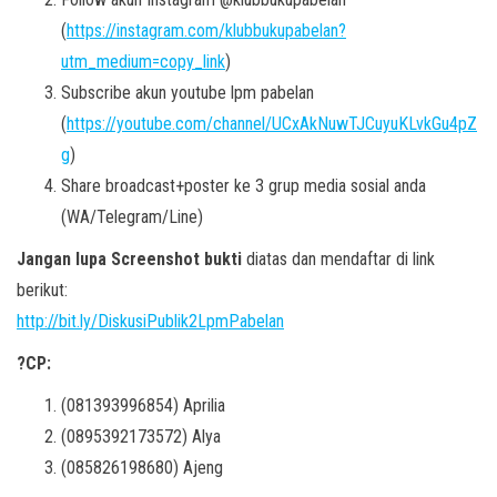
(
https://instagram.com/klubbukupabelan?
utm_medium=copy_link
)
Subscribe akun youtube lpm pabelan
(
https://youtube.com/channel/UCxAkNuwTJCuyuKLvkGu4pZ
g
)
Share broadcast+poster ke 3 grup media sosial anda
(WA/Telegram/Line)
Jangan lupa Screenshot bukti
diatas dan mendaftar di link
berikut:
http://bit.ly/DiskusiPublik2LpmPabelan
?CP:
(081393996854) Aprilia
(0895392173572) Alya
(085826198680) Ajeng