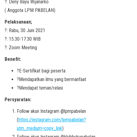
?: Deny Bayu Wijanarko
( Anggota LPM PABELAN)
Pelaksanaan;
?: Rabu, 30 Juni 2021
?: 15.30-17.30 WIB
?️: Zoom Meeting
Benefit:
?E-Sertifikat bagi peserta
?Mendapatkan ilmu yang bermanfaat
?Mendapat teman/relasi
Persyaratan:
Follow akun Instagram @lpmpabelan
(
https://instagram.com/lpmpabelan?
utm_medium=copy_link
)
Follow akun Instagram @klubbukupabelan