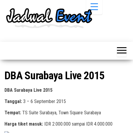
Skip
to
the
content
Informasi
Jadwal
Jadwal,
Event,
Event,
Acara,
Info
Pameran,
Pameran,
Seminar,
Promo,
Acara &
DBA Surabaya Live 2015
Bazaar,
Promo
Workshop,
Job Fair,
Terbaru
DBA Surabaya Live 2015
Lomba dll.
Tanggal:
3 – 6 September 2015
Tempat:
TS Suite Surabaya, Town Square Surabaya
Harga tiket masuk:
IDR 2.000.000 sampai IDR 4.000.000