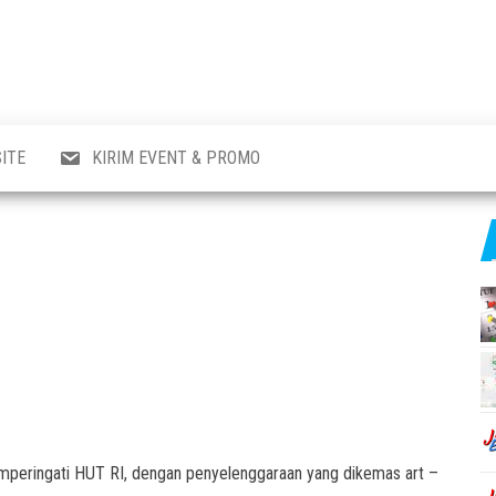
al
i
,
,
ran,
ITE
KIRIM EVENT & PROMO
a &
o
p,
aru
l.
emperingati HUT RI, dengan penyelenggaraan yang dikemas art –