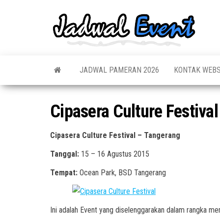
Skip
to
Jadw
Informas
the
Jadwal,
Event
Event,
content
Acara,
Info
Pameran
Pame
JADWAL PAMERAN 2026
KONTAK WEBS
Seminar,
Promo,
Acar
Bazaar,
Prom
Worksho
Cipasera Culture Festival
Job Fair,
Terb
Lomba dl
Cipasera Culture Festival – Tangerang
Tanggal:
15 – 16 Agustus 2015
Tempat:
Ocean Park, BSD Tangerang
Ini adalah Event yang diselenggarakan dalam rangka m