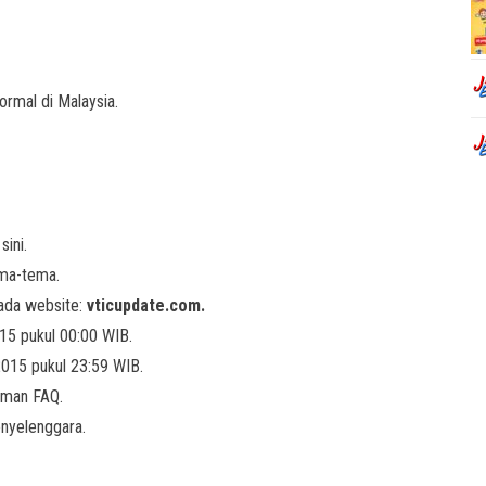
ormal di Malaysia.
sini.
ema-tema.
pada website:
vticupdate.com.
015 pukul 00:00 WIB.
2015 pukul 23:59 WIB.
laman FAQ.
enyelenggara.