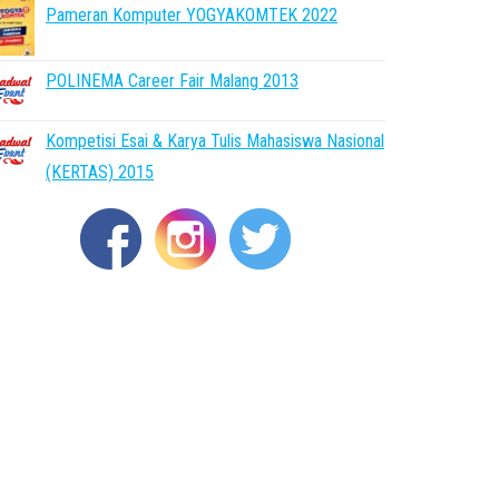
Pameran Komputer YOGYAKOMTEK 2022
POLINEMA Career Fair Malang 2013
Kompetisi Esai & Karya Tulis Mahasiswa Nasional
(KERTAS) 2015