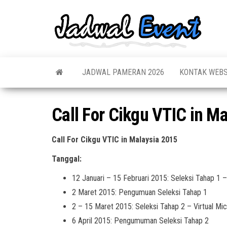
Skip
to
Jadw
Informas
the
Jadwal,
Event
Event,
content
Acara,
Info
Pameran
Pame
JADWAL PAMERAN 2026
KONTAK WEBS
Seminar,
Promo,
Acar
Bazaar,
Prom
Worksho
Call For Cikgu VTIC in M
Job Fair,
Terb
Lomba dl
Call For Cikgu VTIC in Malaysia 2015
Tanggal:
12 Januari – 15 Februari 2015: Seleksi Tahap 1
2 Maret 2015: Pengumuan Seleksi Tahap 1
2 – 15 Maret 2015: Seleksi Tahap 2 – Virtual Mi
6 April 2015: Pengumuman Seleksi Tahap 2