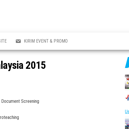
al
i
,
,
ran,
ITE
KIRIM EVENT & PROMO
a &
o
p,
alaysia 2015
aru
l.
 – Document Screening
Us
croteaching