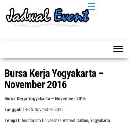
Skip
to
the
content
Informasi
Jadwal
Jadwal,
Event,
Event,
Acara,
Info
Pameran,
Pameran,
Seminar,
Promo,
Acara &
Bursa Kerja Yogyakarta –
Bazaar,
Promo
Workshop,
November 2016
Job Fair,
Terbaru
Lomba dll.
Bursa Kerja Yogyakarta – November 2016
Tanggal:
14-15 November 2016
Tempat:
Auditorium Universitas Ahmad Dahlan, Yogyakarta