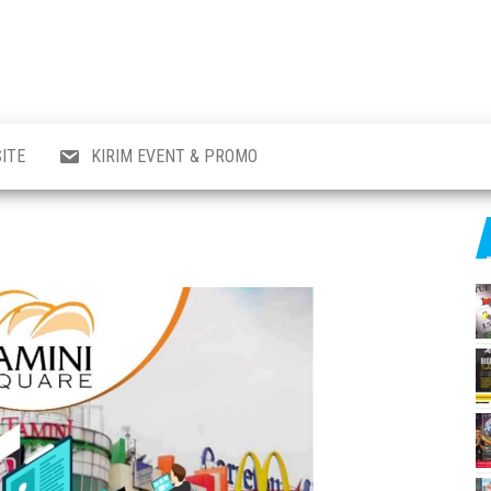
al
i
,
,
ran,
ITE
KIRIM EVENT & PROMO
a &
o
p,
aru
l.