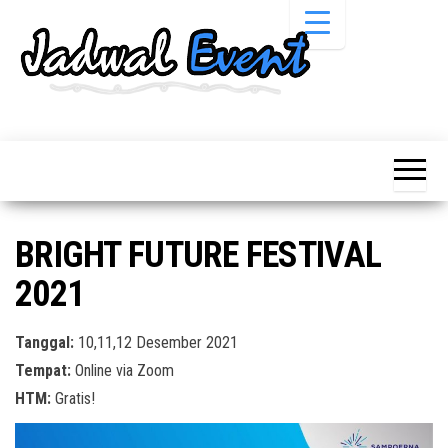
Skip
to
the
content
Informasi
Jadwal
Jadwal,
Event,
Event,
Acara,
Info
Pameran,
Pameran,
Seminar,
Promo,
Acara &
BRIGHT FUTURE FESTIVAL
Bazaar,
Promo
Workshop,
2021
Job Fair,
Terbaru
Lomba dll.
Tanggal:
10,11,12 Desember 2021
Tempat:
Online via Zoom
HTM:
Gratis!