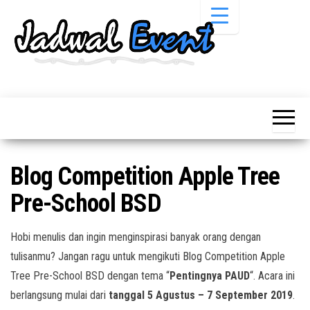
Skip
to
the
content
Informasi
Jadwal
Jadwal,
Event,
Event,
Acara,
Info
Pameran,
Pameran,
Seminar,
Promo,
Acara &
Blog Competition Apple Tree
Bazaar,
Promo
Workshop,
Pre-School BSD
Job Fair,
Terbaru
Lomba dll.
Hobi menulis dan ingin menginspirasi banyak orang dengan
tulisanmu? Jangan ragu untuk mengikuti Blog Competition Apple
Tree Pre-School BSD dengan tema “
Pentingnya PAUD
“. Acara ini
berlangsung mulai dari
tanggal 5 Agustus – 7 September 2019
.