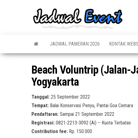
Skip
to
Jadw
Informas
the
Jadwal,
Event
Event,
content
Acara,
Info
Pameran
Pame
JADWAL PAMERAN 2026
KONTAK WEBS
Seminar,
Promo,
Acar
Bazaar,
Prom
Worksho
Beach Voluntrip (Jalan-
Job Fair,
Terb
Lomba dl
Yogyakarta
Tanggal:
25 September 2022
Tempat:
Balai Konservasi Penyu, Pantai Goa Cemara
Pendaftaran:
Sampai 21 September 2022
Registrasi:
0821-2213-3092 (Ai) – Kuota Terbatas
Contribution fee:
Rp. 150.000