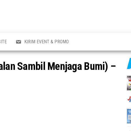
al
i
,
,
ran,
ITE
KIRIM EVENT & PROMO
a &
o
p,
Jalan Sambil Menjaga Bumi) –
aru
l.