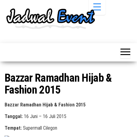
Skip
to
the
content
Informasi
Jadwal
Jadwal,
Event,
Event,
Acara,
Info
Pameran,
Pameran,
Seminar,
Promo,
Acara &
Bazzar Ramadhan Hijab &
Bazaar,
Promo
Workshop,
Fashion 2015
Job Fair,
Terbaru
Lomba dll.
Bazzar Ramadhan Hijab & Fashion 2015
Tanggal:
16 Juni – 16 Juli 2015
Tempat:
Supermall Cilegon