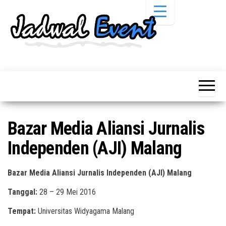
Skip
to
the
content
Informasi
Jadwal
Jadwal,
Event,
Event,
Acara,
Info
Pameran,
Pameran,
Seminar,
Promo,
Acara &
Bazar Media Aliansi Jurnalis
Bazaar,
Promo
Workshop,
Independen (AJI) Malang
Job Fair,
Terbaru
Lomba dll.
Bazar Media Aliansi Jurnalis Independen (AJI) Malang
Tanggal:
28 – 29 Mei 2016
Tempat:
Universitas Widyagama Malang