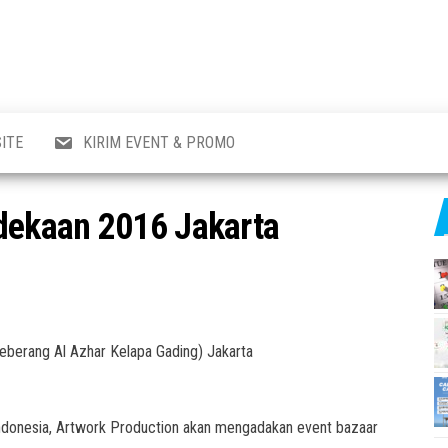
al
i
,
,
ran,
ITE
KIRIM EVENT & PROMO
a &
o
p,
ekaan 2016 Jakarta
aru
l.
seberang Al Azhar Kelapa Gading) Jakarta
donesia, Artwork Production akan mengadakan event bazaar