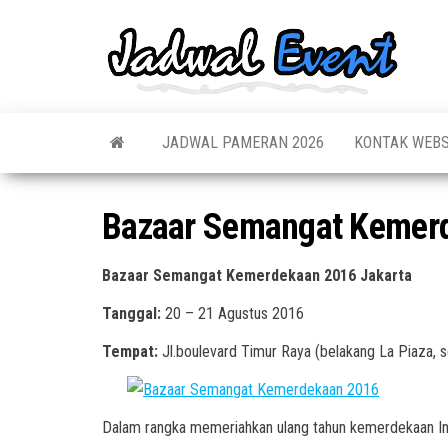
Skip
to
Jadw
Informas
the
Jadwal,
Event
Event,
content
Acara,
Info
Pameran
Pame
JADWAL PAMERAN 2026
KONTAK WEBS
Seminar,
Promo,
Acar
Bazaar,
Prom
Worksho
Bazaar Semangat Kemerd
Job Fair,
Terb
Lomba dl
Bazaar Semangat Kemerdekaan 2016 Jakarta
Tanggal:
20 – 21 Agustus 2016
Tempat:
Jl.boulevard Timur Raya (belakang La Piaza, 
Dalam rangka memeriahkan ulang tahun kemerdekaan In