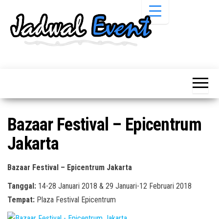
Skip
to
the
content
Informasi
Jadwal
Jadwal,
Event,
Event,
Acara,
Info
Pameran,
Pameran,
Seminar,
Promo,
Acara &
Bazaar Festival – Epicentrum
Bazaar,
Promo
Workshop,
Jakarta
Job Fair,
Terbaru
Lomba dll.
Bazaar Festival – Epicentrum Jakarta
Tanggal:
14-28 Januari 2018 & 29 Januari-12 Februari 2018
Tempat:
Plaza Festival Epicentrum