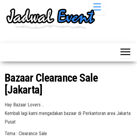
Skip
to
the
content
Informasi
Jadwal
Jadwal,
Event,
Event,
Acara,
Info
Pameran,
Pameran,
Seminar,
Promo,
Acara &
Bazaar Clearance Sale
Bazaar,
Promo
Workshop,
[Jakarta]
Job Fair,
Terbaru
Lomba dll.
Hay Bazaar Lovers ..
Kembali lagi kami mengadakan bazaar di Perkantoran area Jakarta
Pusat
Tema : Clearance Sale