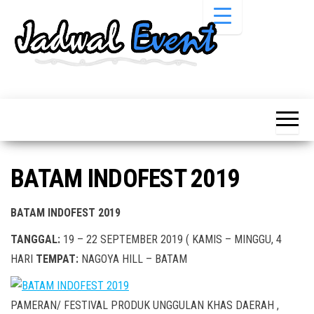
Skip
to
the
content
Informasi
Jadwal
Jadwal,
Event,
Event,
Acara,
Info
Pameran,
Pameran,
Seminar,
Promo,
Acara &
BATAM INDOFEST 2019
Bazaar,
Promo
Workshop,
Job Fair,
Terbaru
BATAM INDOFEST 2019
Lomba dll.
TANGGAL:
19 – 22 SEPTEMBER 2019 ( KAMIS – MINGGU, 4
HARI
TEMPAT:
NAGOYA HILL – BATAM
PAMERAN/ FESTIVAL PRODUK UNGGULAN KHAS DAERAH ,