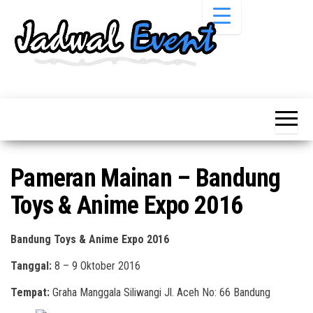
Skip
to
the
content
Informasi
Jadwal
Jadwal,
Event,
Event,
Acara,
Info
Pameran,
Pameran,
Seminar,
Promo,
Acara &
Pameran Mainan – Bandung
Bazaar,
Promo
Workshop,
Toys & Anime Expo 2016
Job Fair,
Terbaru
Lomba dll.
Bandung Toys & Anime Expo 2016
Tanggal:
8 – 9 Oktober 2016
Tempat:
Graha Manggala Siliwangi Jl. Aceh No: 66 Bandung