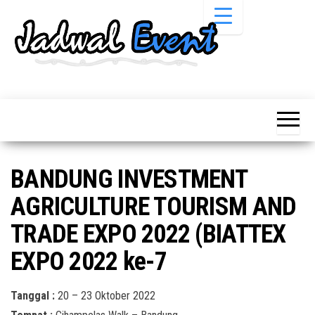
Skip
to
the
content
Informasi
Jadwal
Jadwal,
Event,
Event,
Acara,
Info
Pameran,
Pameran,
Seminar,
Promo,
Acara &
BANDUNG INVESTMENT
Bazaar,
Promo
Workshop,
AGRICULTURE TOURISM AND
Job Fair,
Terbaru
Lomba dll.
TRADE EXPO 2022 (BIATTEX
EXPO 2022 ke-7
Tanggal :
20 – 23 Oktober 2022