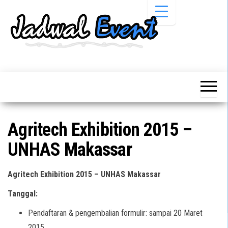
Skip
to
the
content
Informasi
Jadwal
Jadwal,
Event,
Event,
Acara,
Info
Pameran,
Pameran,
Seminar,
Promo,
Acara &
Agritech Exhibition 2015 –
Bazaar,
Promo
Workshop,
UNHAS Makassar
Job Fair,
Terbaru
Lomba dll.
Agritech Exhibition 2015 – UNHAS Makassar
Tanggal:
Pendaftaran & pengembalian formulir: sampai 20 Maret
2015