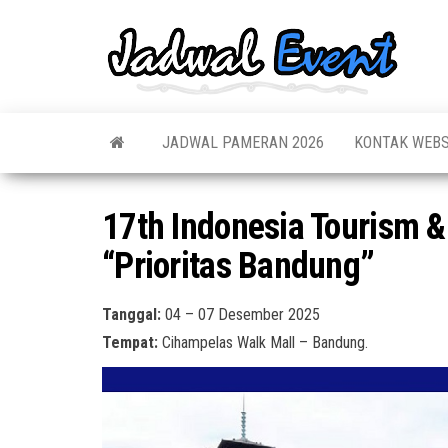
Skip
to
Jadw
Informas
the
Jadwal,
Event
Event,
content
Acara,
Info
Pameran
Pame
JADWAL PAMERAN 2026
KONTAK WEBS
Seminar,
Promo,
Acar
Bazaar,
Prom
Worksho
17th Indonesia Tourism 
Job Fair,
Terb
Lomba dl
“Prioritas Bandung”
Tanggal:
04 – 07 Desember 2025
Tempat:
Cihampelas Walk Mall – Bandung.