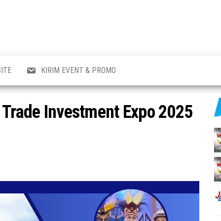
al
i
,
,
ran,
ITE
KIRIM EVENT & PROMO
a &
o
p,
& Trade Investment Expo 2025
aru
l.