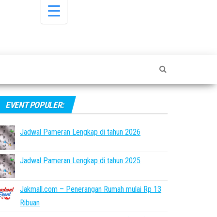
EVENT POPULER:
Jadwal Pameran Lengkap di tahun 2026
Jadwal Pameran Lengkap di tahun 2025
Jakmall.com – Penerangan Rumah mulai Rp 13
Ribuan